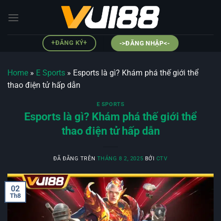
Chuyển
đến
nội
dung
+ĐĂNG KÝ+
->ĐĂNG NHẬP<-
Home
»
E Sports
»
Esports là gì? Khám phá thế giới thể
thao điện tử hấp dẫn
E SPORTS
Esports là gì? Khám phá thế giới thể
thao điện tử hấp dẫn
ĐÃ ĐĂNG TRÊN
THÁNG 8 2, 2025
BỞI
CTV
02
Th8