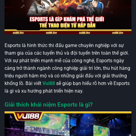
Esports là hình thức thi đấu game chuyên nghiệp với sự
tham gia của các tuyển thủ và đội tuyển trên toàn thế giới.
Với sự phát triển mạnh mẽ của công nghệ, Esports ngày
càng trở thành ngành công nghiệp giải trí lớn, thu hút hàng
triệu người hâm mộ và có những giải đấu với giải thưởng
khổng lồ. Bài viết
Vui88
sẽ giúp bạn hiểu rõ hơn về Esports
là gì và xu hướng phát triển hiện nay.
Giải thích khái niệm Esports là gì?