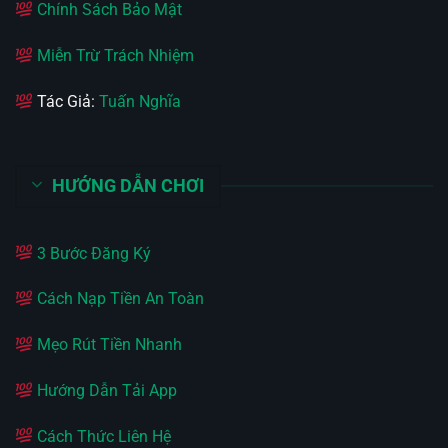
Chính Sách Bảo Mật
Miễn Trừ Trách Nhiệm
Tác Giả:
Tuấn Nghĩa
HƯỚNG DẪN CHƠI
3 Bước Đăng Ký
Cách Nạp Tiền An Toàn
Mẹo Rút Tiền Nhanh
Hướng Dẫn Tải App
Cách Thức Liên Hệ