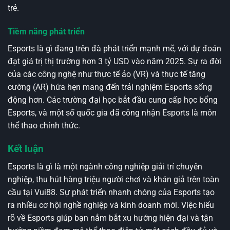
trẻ.
Tiềm năng phát triển
Esports là gì đang trên đà phát triển mạnh mẽ, với dự đoán
đạt giá trị thị trường hơn 3 tỷ USD vào năm 2025. Sự ra đời
của các công nghệ như thực tế ảo (VR) và thực tế tăng
cường (AR) hứa hẹn mang đến trải nghiệm Esports sống
động hơn. Các trường đại học bắt đầu cung cấp học bổng
Esports, và một số quốc gia đã công nhận Esports là môn
thể thao chính thức.
Kết luận
Esports là gì là một ngành công nghiệp giải trí chuyên
nghiệp, thu hút hàng triệu người chơi và khán giả trên toàn
cầu tại Vui88. Sự phát triển nhanh chóng của Esports tạo
ra nhiều cơ hội nghề nghiệp và kinh doanh mới. Việc hiểu
rõ về Esports giúp bạn nắm bắt xu hướng hiện đại và tận