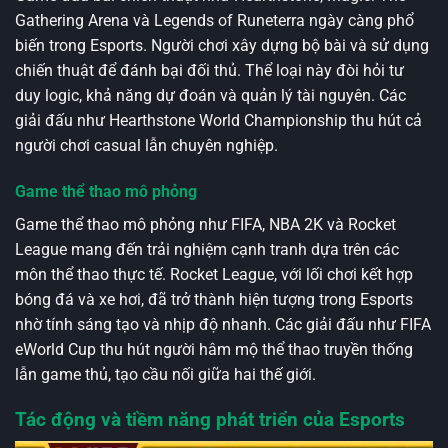
Gathering Arena và Legends of Runeterra ngày càng phổ
biến trong Esports. Người chơi xây dựng bộ bài và sử dụng
chiến thuật để đánh bại đối thủ. Thể loại này đòi hỏi tư
duy logic, khả năng dự đoán và quản lý tài nguyên. Các
giải đấu như Hearthstone World Championship thu hút cả
người chơi casual lẫn chuyên nghiệp.
Game thể thao mô phỏng
Game thể thao mô phỏng như FIFA, NBA 2K và Rocket
League mang đến trải nghiệm cạnh tranh dựa trên các
môn thể thao thực tế. Rocket League, với lối chơi kết hợp
bóng đá và xe hơi, đã trở thành hiện tượng trong Esports
nhờ tính sáng tạo và nhịp độ nhanh. Các giải đấu như FIFA
eWorld Cup thu hút người hâm mộ thể thao truyền thống
lẫn game thủ, tạo cầu nối giữa hai thế giới.
Tác động và tiềm năng phát triển của Esports