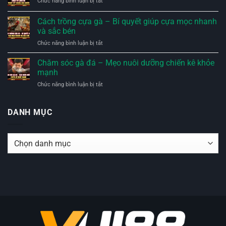
ở
Chức năng bình luận bị tắt
đá
tập
Cách
–
luyện
tết
Cách trồng cựa gà – Bí quyết giúp cựa mọc nhanh
Bí
tăng
lông
quyết
và sắc bén
sức
gà
giúp
chiến
ở
Chức năng bình luận bị tắt
–
gà
đấu
Cách
Kỹ
tăng
trồng
thuật
Chăm sóc gà đá – Mẹo nuôi dưỡng chiến kê khỏe
sức
cựa
tết
mạnh
mạnh
gà
chuẩn
nhanh
ở
Chức năng bình luận bị tắt
–
cho
Chăm
Bí
chiến
sóc
quyết
kê
gà
DANH MỤC
giúp
đá
cựa
–
mọc
Mẹo
nhanh
Danh
nuôi
và
mục
dưỡng
sắc
chiến
bén
kê
khỏe
mạnh