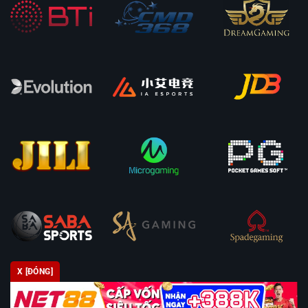
X [ĐÓNG]