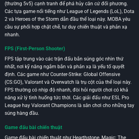
(thường 5v5) cạnh tranh để phá hủy căn cứ đối phương.
Các tựa game nổi tiếng như League of Legends (LoL), Dota
2 và Heroes of the Storm dẫn đầu thể loại này. MOBA yêu
cầu sự phối hợp chặt chẽ, tư duy chiến thuật và phản xạ
nhanh.
FPS (First-Person Shooter)
FPS tập trung vào các trận đấu bắn súng góc nhìn thứ
nhất, nơi kỹ năng ngắm bắn và phản xạ là yếu tố quyết
định. Các game như Counter-Strike: Global Offensive
(CS:GO), Valorant và Overwatch là trụ cột của thể loại này.
FPS thường có nhịp độ nhanh, đòi hỏi người chơi có khả
năng xử lý tình huống tức thời. Các giải đấu như ESL Pro
League hay Valorant Champions là sân chơi cho những tay
súng hàng đầu.
Game đấu bài chiến thuật
Game đấu bài chiến thuật như Hearthstone, Magic: The